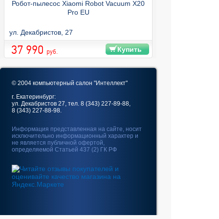
Робот-пылесос Xiaomi Robot Vacuum X20
Pro EU
ул. Декабристов, 27
37 990
Купить
руб.
© 2004 компьютерный салон "Интеллект"
г. Екатеринбург:
ул. Декабристов 27, тел. 8 (343) 227-89-88,
8 (343) 227-88-98.
Информация представленная на сайте, носит
исключительно информационный характер и
не является публичной офертой,
определяемой Статьей 437 (2) ГК РФ