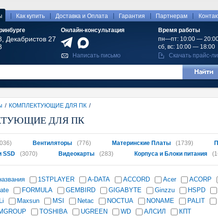
|
|
|
|
|
ы
Как купить
Доставка и Оплата
Гарантия
Партнерам
Конта
ринбурге
Онлайн-консультация
Время работы
8, Декабристов 27
пн—пт: 10:00 — 20:0
8
сб, вс: 10:00 — 18:00
Написать письмо
Скачать прайс-ли
ы
/
КОМПЛЕКТУЮЩИЕ ДЛЯ ПК
/
ТУЮЩИЕ ДЛЯ ПК
036)
Вентиляторы
(776)
Материнские Платы
(1739)
П
и SSD
(3070)
Видеокарты
(283)
Корпуса и Блоки питания
(1
названия
1STPLAYER
A-DATA
ACCORD
Acer
ACORP
ate
FORMULA
GEMBIRD
GIGABYTE
Ginzzu
HSPD
Li
Maxsun
MSI
Netac
NOCTUA
NONAME
PALIT
MGROUP
TOSHIBA
UGREEN
WD
АЛСИЛ
КПТ