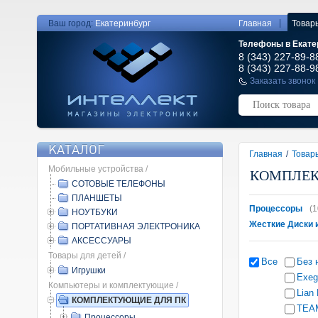
|
Ваш город:
Екатеринбург
Главная
Товар
Телефоны в Екате
8 (343) 227-89-8
8 (343) 227-88-9
Заказать звонок
КАТАЛОГ
Главная
/
Товар
Мобильные устройства /
КОМПЛЕК
СОТОВЫЕ ТЕЛЕФОНЫ
ПЛАНШЕТЫ
Процессоры
(1
НОУТБУКИ
Жесткие Диски 
ПОРТАТИВНАЯ ЭЛЕКТРОНИКА
АКСЕССУАРЫ
Товары для детей /
Все
Без 
Игрушки
Exeg
Компьютеры и комплектующие /
Lian 
КОМПЛЕКТУЮЩИЕ ДЛЯ ПК
TEA
Процессоры