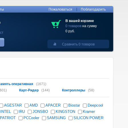
|
кты
Пожаловаться
Поблагодарить
В вашей корзине
0
0 товаров
на сумму
0 руб.
ст
Сравнить 0 товаров
амять оперативная
(1671)
601)
Карт-Ридер
(144)
Контроллеры
(58)
AGESTAR
AMD
APACER
Biostar
Deepcool
INTEL
IRU
JONSBO
KINGSTON
Kramer
PATRIOT
PCCooler
SAMSUNG
SILICON POWER