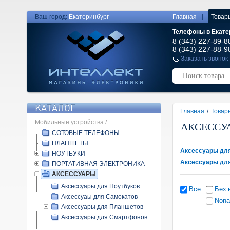
|
Ваш город:
Екатеринбург
Главная
Товар
Телефоны в Екате
8 (343) 227-89-8
8 (343) 227-88-9
Заказать звонок
КАТАЛОГ
Главная
/
Товар
Мобильные устройства /
АКСЕССУ
СОТОВЫЕ ТЕЛЕФОНЫ
ПЛАНШЕТЫ
Аксессуары для
НОУТБУКИ
Аксессуары дл
ПОРТАТИВНАЯ ЭЛЕКТРОНИКА
АКСЕССУАРЫ
Аксессуары для Ноутбуков
Все
Без 
Аксессуаы для Самокатов
Non
Аксессуары для Планшетов
Аксессуары для Смартфонов