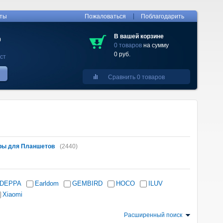
|
кты
Пожаловаться
Поблагодарить
В вашей корзине
0
0 товаров
на сумму
0 руб.
ст
Сравнить 0 товаров
ры для Планшетов
(2440)
DEPPA
Earldom
GEMBIRD
HOCO
ILUV
Xiaomi
Расширенный поиск