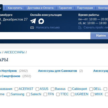
|
|
|
|
|
ы
Как купить
Доставка и Оплата
Гарантия
Партнерам
Конта
ринбурге
Онлайн-консультация
Время работы
8, Декабристов 27
пн—пт: 10:00 — 20:0
8
сб, вс: 10:00 — 18:00
Написать письмо
Скачать прайс-ли
ы
/
АКСЕССУАРЫ
/
АРЫ
 Ноутбуков
(2662)
Аксессуаы для Самокатов
(2)
Аксессуа
я Смартфонов
(2502)
названия
ACEFAST
ASUS
Baseus
Cablexpert
DELL
ame
Samsung
Satechi
TFN
TTEC
UGREEN
WIIIX