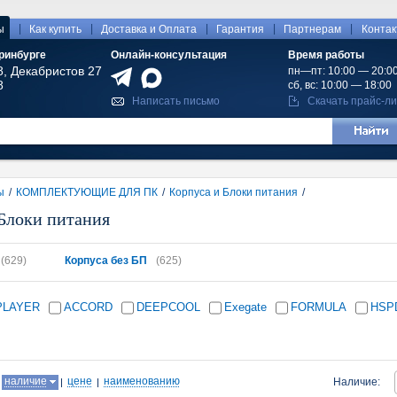
|
|
|
|
|
ы
Как купить
Доставка и Оплата
Гарантия
Партнерам
Конта
ринбурге
Онлайн-консультация
Время работы
8, Декабристов 27
пн—пт: 10:00 — 20:0
8
сб, вс: 10:00 — 18:00
Написать письмо
Скачать прайс-ли
ы
/
КОМПЛЕКТУЮЩИЕ ДЛЯ ПК
/
Корпуса и Блоки питания
/
Блоки питания
(629)
Корпуса без БП
(625)
PLAYER
ACCORD
DEEPCOOL
Exegate
FORMULA
HSP
:
наличие
цене
наименованию
Наличие: