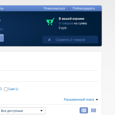
|
кты
Пожаловаться
Поблагодарить
В вашей корзине
0
0 товаров
на сумму
0 руб.
ст
Сравнить 0 товаров
D
Lian Li
Расширенный поиск
Все доступные