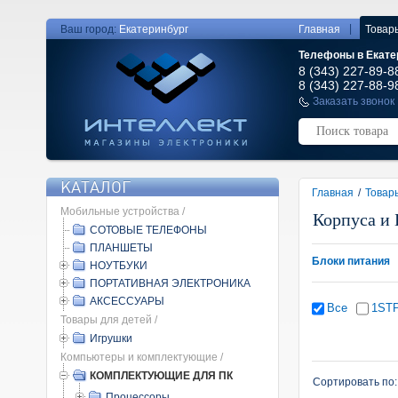
|
Ваш город:
Екатеринбург
Главная
Товар
Телефоны в Екате
8 (343) 227-89-8
8 (343) 227-88-9
Заказать звонок
КАТАЛОГ
Главная
/
Товар
Мобильные устройства /
Корпуса и 
СОТОВЫЕ ТЕЛЕФОНЫ
ПЛАНШЕТЫ
Блоки питания
НОУТБУКИ
ПОРТАТИВНАЯ ЭЛЕКТРОНИКА
АКСЕССУАРЫ
Все
1ST
Товары для детей /
Игрушки
Компьютеры и комплектующие /
КОМПЛЕКТУЮЩИЕ ДЛЯ ПК
Сортировать по
Процессоры