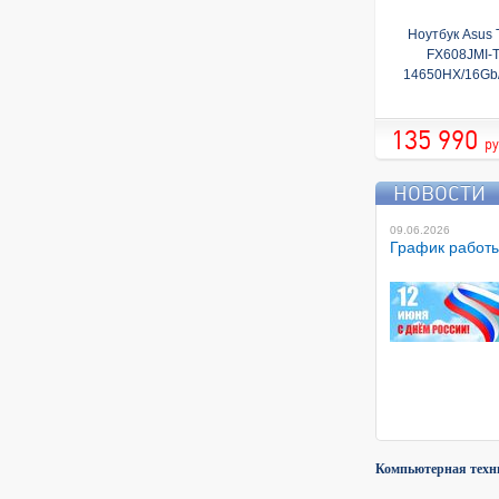
Ноутбук Asus
FX608JMI-T
14650HX/16Gb
5060 8GB/
(192
135 990
144Hz/DOS
ру
НОВОСТИ
09.06.2026
График работ
Компьютерная техн