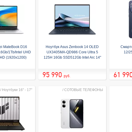
ei MateBook D16
Ноутбук Asus Zenbook 14 OLED
Смарт
16Gb/1Tb/Intel UHD
UX3405MA-QD986 Core Ultra 5
12/2
FHD (1920x1200)
125H 16Gb SSD512Gb Intel Arc 14"
BT/Cam (53014QKV)
OLED FHD+ (1920x1200) без ОС
Blue WiFi BT Cam Bag
95 990
61 99
руб.
/
Ноутбуки 16" - 17"
/
СОТОВЫЕ ТЕЛЕФОНЫ