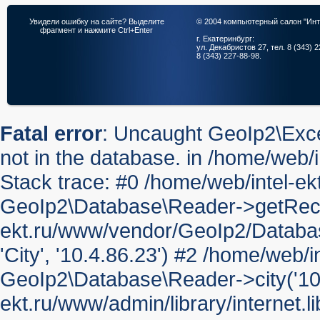
Увидели ошибку на сайте? Выделите
© 2004 компьютерный салон "Инт
фрагмент и нажмите Ctrl+Enter
г. Екатеринбург:
ул. Декабристов 27, тел. 8 (343) 2
8 (343) 227-88-98.
Fatal error
: Uncaught GeoIp2\Exc
not in the database. in /home/web
Stack trace: #0 /home/web/intel-
GeoIp2\Database\Reader->getRecord(
ekt.ru/www/vendor/GeoIp2/Databas
'City', '10.4.86.23') #2 /home/web/i
GeoIp2\Database\Reader->city('10.
ekt.ru/www/admin/library/internet.