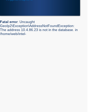
Fatal error
: Uncaught
GeoIp2\Exception\AddressNotFoundException:
The address 10.4.86.23 is not in the database. in
/home/web/intel-
ekt.ru/www/vendor/GeoIp2/Database/Reader.php:248
Stack trace: #0 /home/web/intel-
ekt.ru/www/vendor/GeoIp2/Database/Reader.php(217):
GeoIp2\Database\Reader->getRecord('City', 'City',
'10.4.86.23') #1 /home/web/intel-
ekt.ru/www/vendor/GeoIp2/Database/Reader.php(73):
GeoIp2\Database\Reader->modelFor('City', 'City',
'10.4.86.23') #2 /home/web/intel-
ekt.ru/www/admin/library/internet.lib.php(55):
GeoIp2\Database\Reader->city('10.4.86.23') #3
/home/web/intel-
ekt.ru/www/admin/library/internet.lib.php(39):
Geo::get_geobase_data('10.4.86.23') #4
/home/web/intel-
ekt.ru/www/admin/library/core/core.lib.php(351):
Geo::GetCity('10.4.86.23', false, true) #5
/home/web/intel-
ekt.ru/www/templates_mobile/includes/bottom.php(10):
showInfoCity() #6 /home/web/intel-