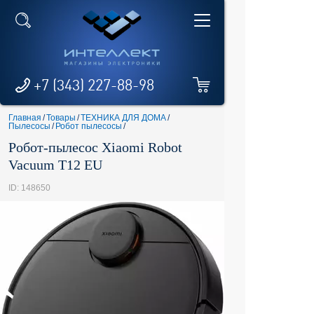
+7 (343) 227-88-98
Главная
/
Товары
/
ТЕХНИКА ДЛЯ ДОМА
/
Пылесосы
/
Робот пылесосы
/
Робот-пылесос Xiaomi Robot
Vacuum T12 EU
ID: 148650