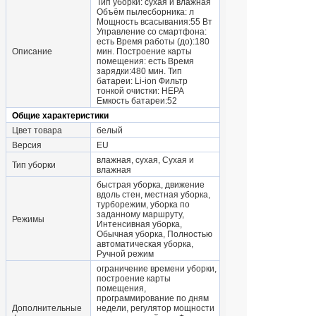
Тип уборки: сухая и влажная
Объём пылесборника: л
Мощность всасывания:55 Вт
Управление со смартфона:
есть Время работы (до):180
Описание
мин. Построение карты
помещения: есть Время
зарядки:480 мин. Тип
батареи: Li-ion Фильтр
тонкой очистки: HEPA
Емкость батареи:52
Общие характеристики
Цвет товара
белый
Версия
EU
влажная, сухая, Сухая и
Тип уборки
влажная
быстрая уборка, движение
вдоль стен, местная уборка,
турборежим, уборка по
заданному маршруту,
Режимы
Интенсивная уборка,
Обычная уборка, Полностью
автоматическая уборка,
Ручной режим
ограничение времени уборки,
построение карты
помещения,
программирование по дням
Дополнительные
недели, регулятор мощности