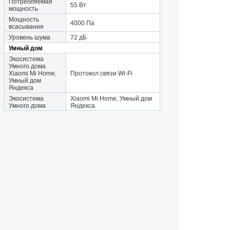
Потребляемая
55 Вт
мощность
Мощность
4000 Па
всасывания
Уровень шума
72 дБ
Умный дом
Экосистема
Умного дома
Xiaomi Mi Home,
Протокол связи Wi-Fi
Умный дом
Яндекса
Экосистема
Xiaomi Mi Home, Умный дом
Умного дома
Яндекса
Протокол связи
Wi-Fi
Габариты и вес
ШхГхВ 35x35x9.70
Вес 3.8 кг
см
ШхГхВ
35x35x9.70 см
Вес
3.8 кг
© 2004 компьютерный салон "Интеллект"
г. Екатеринбург:
ул. Декабристов 27, тел. 8 (343) 227-89-88,
8 (343) 227-88-98.