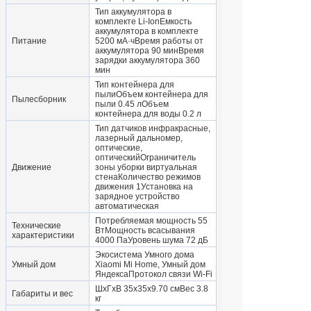
Тип аккумулятора в
комплекте Li-IonЕмкость
аккумулятора в комплекте
Питание
5200 мА·чВремя работы от
аккумулятора 90 минВремя
зарядки аккумулятора 360
мин
Тип контейнера для
пылиОбъем контейнера для
Пылесборник
пыли 0.45 лОбъем
контейнера для воды 0.2 л
Тип датчиков инфракрасные,
лазерный дальномер,
оптические,
оптическийОграничитель
Движение
зоны уборки виртуальная
стенаКоличество режимов
движения 1Установка на
зарядное устройство
автоматическая
Потребляемая мощность 55
Технические
ВтМощность всасывания
характеристики
4000 ПаУровень шума 72 дБ
Экосистема Умного дома
Умный дом
Xiaomi Mi Home, Умный дом
ЯндексаПротокол связи Wi-Fi
ШхГхВ 35x35x9.70 смВес 3.8
Габариты и вес
кг