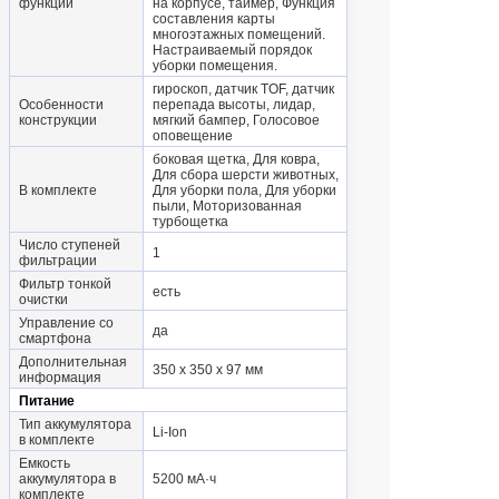
функции
на корпусе, таймер, Функция
составления карты
многоэтажных помещений.
Настраиваемый порядок
уборки помещения.
гироскоп, датчик TOF, датчик
Особенности
перепада высоты, лидар,
конструкции
мягкий бампер, Голосовое
оповещение
боковая щетка, Для ковра,
Для сбора шерсти животных,
В комплекте
Для уборки пола, Для уборки
пыли, Моторизованная
турбощетка
Число ступеней
1
фильтрации
Фильтр тонкой
есть
очистки
Управление со
да
смартфона
Дополнительная
350 х 350 х 97 мм
информация
Питание
Тип аккумулятора
Li-Ion
в комплекте
Емкость
аккумулятора в
5200 мА·ч
комплекте