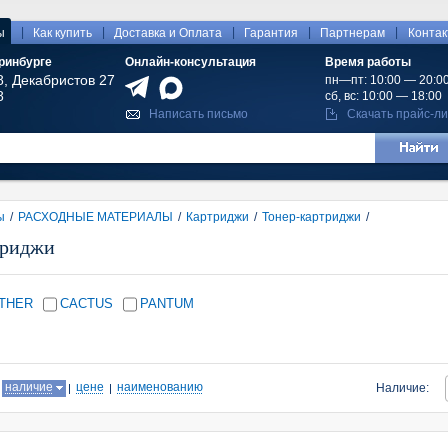
|
|
|
|
|
ы
Как купить
Доставка и Оплата
Гарантия
Партнерам
Конта
ринбурге
Онлайн-консультация
Время работы
8, Декабристов 27
пн—пт: 10:00 — 20:0
8
сб, вс: 10:00 — 18:00
Написать письмо
Скачать прайс-ли
ы
/
РАСХОДНЫЕ МАТЕРИАЛЫ
/
Картриджи
/
Тонер-картриджи
/
триджи
THER
CACTUS
PANTUM
:
наличие
цене
наименованию
Наличие: