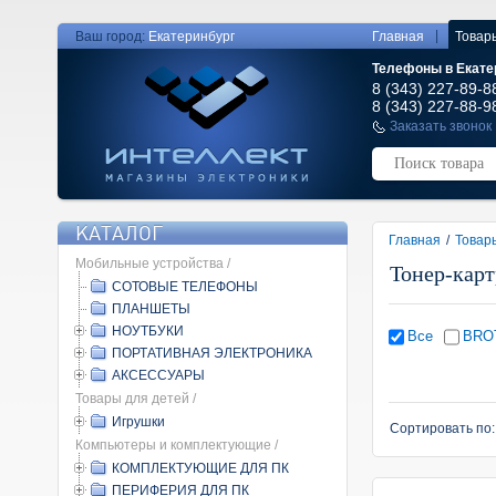
|
Ваш город:
Екатеринбург
Главная
Товар
Телефоны в Екате
8 (343) 227-89-8
8 (343) 227-88-9
Заказать звонок
КАТАЛОГ
Главная
/
Товар
Мобильные устройства /
Тонер-кар
СОТОВЫЕ ТЕЛЕФОНЫ
ПЛАНШЕТЫ
НОУТБУКИ
Все
BRO
ПОРТАТИВНАЯ ЭЛЕКТРОНИКА
АКСЕССУАРЫ
Товары для детей /
Игрушки
Сортировать по
Компьютеры и комплектующие /
КОМПЛЕКТУЮЩИЕ ДЛЯ ПК
ПЕРИФЕРИЯ ДЛЯ ПК