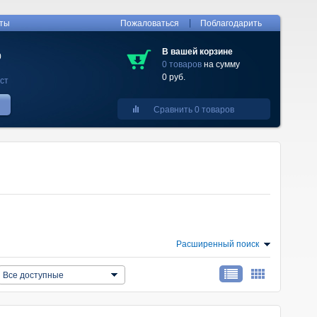
|
кты
Пожаловаться
Поблагодарить
В вашей корзине
0
0 товаров
на сумму
0 руб.
ст
Сравнить 0 товаров
Расширенный поиск
Все доступные