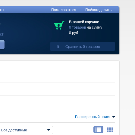
|
кты
Пожаловаться
Поблагодарить
В вашей корзине
0
0 товаров
на сумму
0 руб.
ст
Сравнить 0 товаров
Расширенный поиск
Все доступные