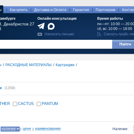
|
|
|
|
|
ы
Как купить
Доставка и Оплата
Гарантия
Партнерам
Конта
ринбурге
Онлайн-консультация
Время работы
8, Декабристов 27
пн—пт: 10:00 — 20:0
8
сб, вс: 10:00 — 18:00
Написать письмо
Скачать прайс-ли
ы
/
РАСХОДНЫЕ МАТЕРИАЛЫ
/
Картриджи
/
и
и
(1358)
THER
CACTUS
PANTUM
:
наличие
цене
наименованию
Наличие: