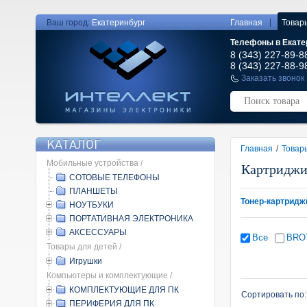
|
Ваш город:
Екатеринбург
Главная
Товар
Телефоны в Екате
8 (343) 227-89-8
8 (343) 227-88-9
Заказать звонок
КАТАЛОГ
Главная
/
Товар
Мобильные устройства /
Картридж
СОТОВЫЕ ТЕЛЕФОНЫ
ПЛАНШЕТЫ
Тонер-картридж
НОУТБУКИ
ПОРТАТИВНАЯ ЭЛЕКТРОНИКА
АКСЕССУАРЫ
Все
BRO
Товары для детей /
Игрушки
Компьютеры и комплектующие /
КОМПЛЕКТУЮЩИЕ ДЛЯ ПК
Сортировать по
ПЕРИФЕРИЯ ДЛЯ ПК