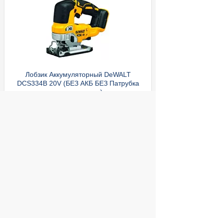
Лобзик Аккумуляторный DeWALT
DCS334B 20V (БЕЗ АКБ БЕЗ Патрубка
пылеудаления)
Cравнить
ул. Декабристов, 27
25 900
Купить
руб.
Начало
© 2004 компьютерный салон "Интеллект"
г. Екатеринбург:
ул. Декабристов 27, тел. 8 (343) 227-89-88,
8 (343) 227-88-98.
Информация представленная на сайте, носит