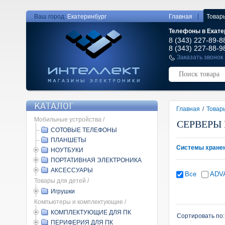
|
Ваш город:
Екатеринбург
Главная
Товар
Телефоны в Екате
8 (343) 227-89-8
8 (343) 227-88-9
Заказать звонок
КАТАЛОГ
Главная
/
Товар
Мобильные устройства /
СЕРВЕРЫ
СОТОВЫЕ ТЕЛЕФОНЫ
ПЛАНШЕТЫ
Системы хране
НОУТБУКИ
ПОРТАТИВНАЯ ЭЛЕКТРОНИКА
АКСЕССУАРЫ
Все
ADV
Товары для детей /
Игрушки
Компьютеры и комплектующие /
КОМПЛЕКТУЮЩИЕ ДЛЯ ПК
Сортировать по
ПЕРИФЕРИЯ ДЛЯ ПК