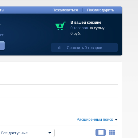
|
кты
Пожаловаться
Поблагодарить
В вашей корзине
0
0 товаров
на сумму
0 руб.
ст
Сравнить 0 товаров
Расширенный поиск
Все доступные