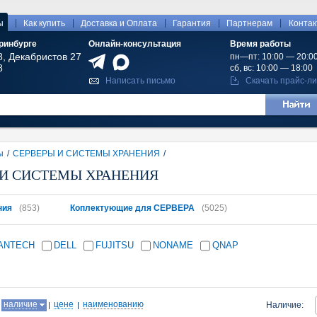
|
|
|
|
|
ы
Как купить
Доставка и Оплата
Гарантия
Партнерам
Конта
ринбурге
Онлайн-консультация
Время работы
8, Декабристов 27
пн—пт: 10:00 — 20:0
8
сб, вс: 10:00 — 18:00
Написать письмо
Скачать прайс-ли
ы
/
СЕРВЕРЫ И СИСТЕМЫ ХРАНЕНИЯ
/
 И СИСТЕМЫ ХРАНЕНИЯ
ния
(853)
Коплектующие для СЕРВЕРА
(5025)
ANTECH
DELL
FUJITSU
NONAME
QNAP
:
наличие
цене
наименованию
Наличие: