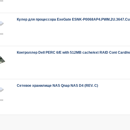
Кулер для процессора ExeGate ESNK-P0068AP4.PWM.2U.3647.C
Контроллер Dell PERC 6/E with 512MB cache/ext RAID Cont Card/no
Сетевое хранилище NAS Qnap NAS D4 (REV. C)