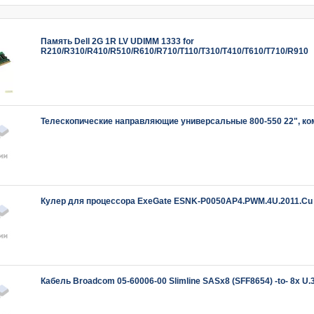
Память Dell 2G 1R LV UDIMM 1333 for
R210/R310/R410/R510/R610/R710/T110/T310/T410/T610/T710/R910
Телескопические направляющие универсальные 800-550 22", ко
Кулер для процессора ExeGate ESNK-P0050AP4.PWM.4U.2011.C
Кабель Broadcom 05-60006-00 Slimline SASx8 (SFF8654) -to- 8x U.3