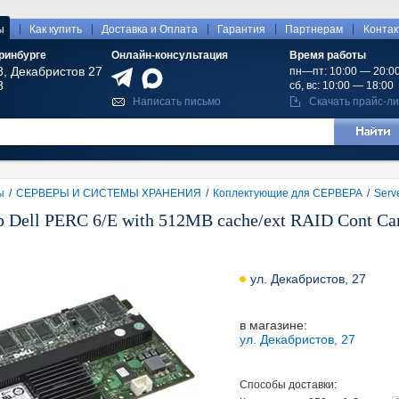
|
|
|
|
|
ы
Как купить
Доставка и Оплата
Гарантия
Партнерам
Конта
ринбурге
Онлайн-консультация
Время работы
8, Декабристов 27
пн—пт: 10:00 — 20:0
8
сб, вс: 10:00 — 18:00
Написать письмо
Скачать прайс-ли
ы
/
СЕРВЕРЫ И СИСТЕМЫ ХРАНЕНИЯ
/
Коплектующие для СЕРВЕРА
/
Serv
 Dell PERC 6/E with 512MB cache/ext RAID Cont Car
ул. Декабристов, 27
в магазине:
ул. Декабристов, 27
Способы доставки: