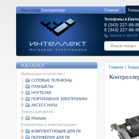
|
Ваш город:
Екатеринбург
Главная
Товар
Телефоны в Екате
8 (343) 227-89-8
8 (343) 227-88-9
Заказать звонок
КАТАЛОГ
Главная
/
Товар
Мобильные устройства /
Контроллер
СОТОВЫЕ ТЕЛЕФОНЫ
ПЛАНШЕТЫ
НОУТБУКИ
ПОРТАТИВНАЯ ЭЛЕКТРОНИКА
АКСЕССУАРЫ
Товары для детей /
Игрушки
Компьютеры и комплектующие /
КОМПЛЕКТУЮЩИЕ ДЛЯ ПК
ПЕРИФЕРИЯ ДЛЯ ПК