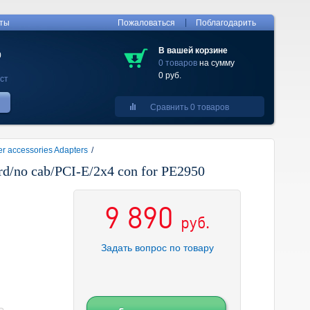
|
кты
Пожаловаться
Поблагодарить
В вашей корзине
0
0 товаров
на сумму
0 руб.
ст
Сравнить 0 товаров
er accessories Adapters
/
d/no cab/PCI-E/2x4 con for PE2950
9 890
руб.
Задать вопрос по товару