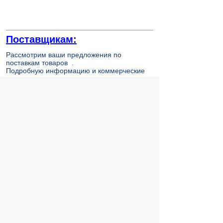
Поставщикам:
Рассмотрим ваши предложения по
поставкам товаров .
Подробную информацию и коммерческие
предложения присылайте на почту
opt@intеl-ekt.ru
.
© 2004 компьютерный салон "Интеллект"
г. Екатеринбург:
ул. Декабристов 27, тел. 8 (343) 227-89-88,
8 (343) 227-88-98.
Информация представленная на сайте, носит
исключительно информационный характер и
не является публичной офертой,
определяемой Статьей 437 (2) ГК РФ