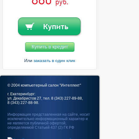
руб.
Купить в кредит
Или
заказать в один клик
© 2004 компьютерный салон "Интеллект"
г. Екатеринбург:
ул. Декабристов 27, тел. 8 (343) 227-89-88,
8 (343) 227-88-98.
Информация представленная на сайте, носит
исключительно информационный характер и
не является публичной офертой,
определяемой Статьей 437 (2) ГК РФ