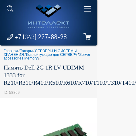
+7 (343) 227-88-98
Главная
/
Товары
/
СЕРВЕРЫ И СИСТЕМЫ
ХРАНЕНИЯ
/
Коплектующие для СЕРВЕРА
/
Server
accessories Memory
/
Память Dell 2G 1R LV UDIMM
1333 for
R210/R310/R410/R510/R610/R710/T110/T310/T410
ID: 58869