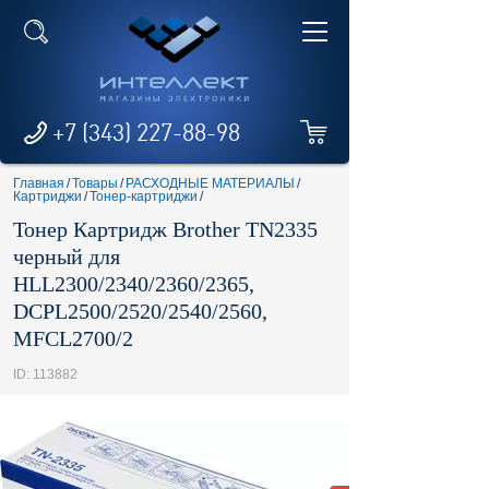
+7 (343) 227-88-98
Главная
/
Товары
/
РАСХОДНЫЕ МАТЕРИАЛЫ
/
Картриджи
/
Тонер-картриджи
/
Тонер Картридж Brother TN2335
черный для
HLL2300/2340/2360/2365,
DCPL2500/2520/2540/2560,
MFCL2700/2
ID: 113882