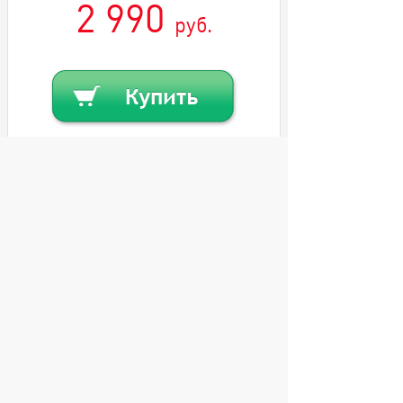
2 990
руб.
Купить в кредит
Или
заказать в один клик
© 2004 компьютерный салон "Интеллект"
г. Екатеринбург:
ул. Декабристов 27, тел. 8 (343) 227-89-88,
8 (343) 227-88-98.
Информация представленная на сайте, носит
исключительно информационный характер и
не является публичной офертой,
определяемой Статьей 437 (2) ГК РФ