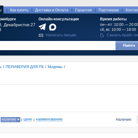
|
|
|
|
|
ы
Как купить
Доставка и Оплата
Гарантия
Партнерам
Конта
ринбурге
Онлайн-консультация
Время работы
8, Декабристов 27
пн—пт: 10:00 — 20:0
8
сб, вс: 10:00 — 18:00
Написать письмо
Скачать прайс-ли
ы
/
ПЕРИФЕРИЯ ДЛЯ ПК
/
Модемы
/
:
наличие
цене
наименованию
Наличие: