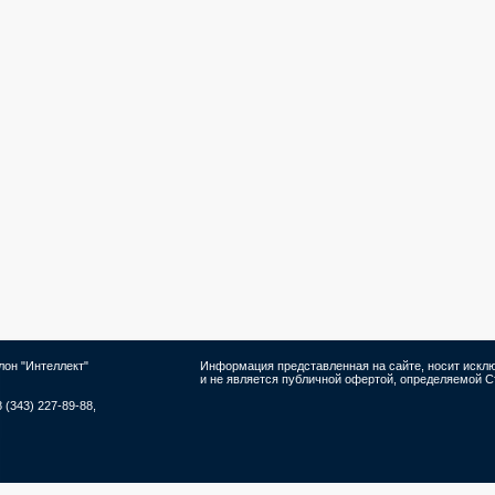
лон "Интеллект"
Информация представленная на сайте, носит иск
и не является публичной офертой, определяемой Ст
8 (343) 227-89-88,