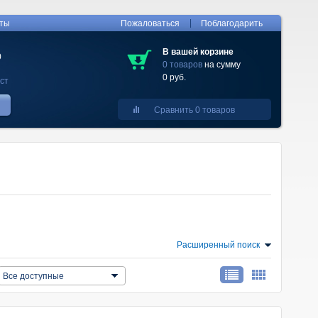
|
кты
Пожаловаться
Поблагодарить
В вашей корзине
0
0 товаров
на сумму
0 руб.
ст
Сравнить 0 товаров
Расширенный поиск
Все доступные