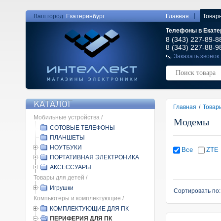
|
Ваш город:
Екатеринбург
Главная
Товар
Телефоны в Екате
8 (343) 227-89-8
8 (343) 227-88-9
Заказать звонок
КАТАЛОГ
Главная
/
Товар
Мобильные устройства /
Модемы
СОТОВЫЕ ТЕЛЕФОНЫ
ПЛАНШЕТЫ
НОУТБУКИ
Все
ZTE
ПОРТАТИВНАЯ ЭЛЕКТРОНИКА
АКСЕССУАРЫ
Товары для детей /
Игрушки
Сортировать по
Компьютеры и комплектующие /
КОМПЛЕКТУЮЩИЕ ДЛЯ ПК
ПЕРИФЕРИЯ ДЛЯ ПК