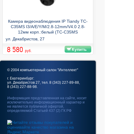
Камера видеонаблюдения IP Tiandy TC-
C35MS I3/A/E/Y/M/2.8-12mm/V4.0 2.8-
12мм корп.:белый (TC-C35MS
I3/A/E/Y/M/V4.0)
ул. Декабристов, 27
8 580
Купить
руб.
© 2004 компьютерный салон "Интеллект"
г. Екатеринбург:
ул. Декабристов 27, тел. 8 (343) 227-89-88,
8 (343) 227-88-98.
Информация представленная на сайте, носит
исключительно информационный характер и
не является публичной офертой,
определяемой Статьей 437 (2) ГК РФ