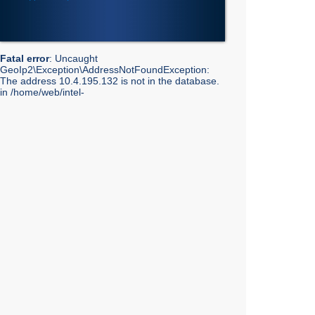
Fatal error
: Uncaught
GeoIp2\Exception\AddressNotFoundException:
The address 10.4.195.132 is not in the database.
in /home/web/intel-
ekt.ru/www/vendor/GeoIp2/Database/Reader.php:248
Stack trace: #0 /home/web/intel-
ekt.ru/www/vendor/GeoIp2/Database/Reader.php(217):
GeoIp2\Database\Reader->getRecord('City', 'City',
'10.4.195.132') #1 /home/web/intel-
ekt.ru/www/vendor/GeoIp2/Database/Reader.php(73):
GeoIp2\Database\Reader->modelFor('City', 'City',
'10.4.195.132') #2 /home/web/intel-
ekt.ru/www/admin/library/internet.lib.php(55):
GeoIp2\Database\Reader->city('10.4.195.132') #3
/home/web/intel-
ekt.ru/www/admin/library/internet.lib.php(39):
Geo::get_geobase_data('10.4.195.132') #4
/home/web/intel-
ekt.ru/www/admin/library/core/core.lib.php(351):
Geo::GetCity('10.4.195.132', false, true) #5
/home/web/intel-
ekt.ru/www/templates_mobile/includes/bottom.php(10):
showInfoCity() #6 /home/web/intel-