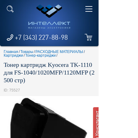
+7 (343) 227-88-98
Главная
/
Товары
/
РАСХОДНЫЕ МАТЕРИАЛЫ
/
Картриджи
/
Тонер-картриджи
/
Тонер картридж Kyocera TK-1110
для FS-1040/1020MFP/1120MFP (2
500 стр)
ID: 75527