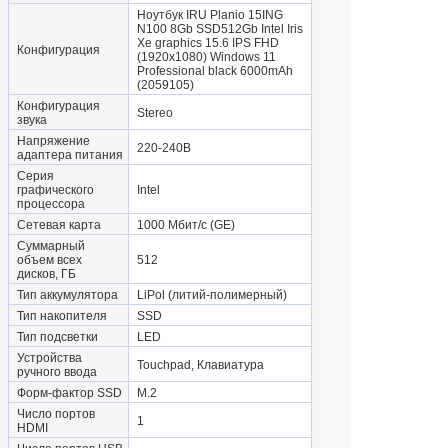
Ноутбук IRU Planio 15ING
N100 8Gb SSD512Gb Intel Iris
Xe graphics 15.6 IPS FHD
Конфигурация
(1920x1080) Windows 11
Professional black 6000mAh
(2059105)
Конфигурация
Stereo
звука
Напряжение
220-240В
адаптера питания
Серия
графического
Intel
процессора
Сетевая карта
1000 Мбит/с (GE)
Суммарный
объем всех
512
дисков, ГБ
Тип аккумулятора
LiPol (литий-полимерный)
Тип накопителя
SSD
Тип подсветки
LED
Устройства
Touchpad, Клавиатура
ручного ввода
Форм-фактор SSD
M.2
Число портов
1
HDMI