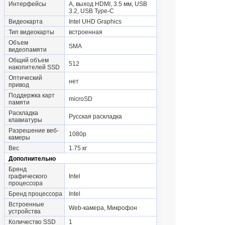
Интерфейсы
A, выход HDMI, 3.5 мм, USB
3.2, USB Type-C
Видеокарта
Intel UHD Graphics
Тип видеокарты
встроенная
Объем
SMA
видеопамяти
Общий объем
512
накопителей SSD
Оптический
нет
привод
Поддержка карт
microSD
памяти
Раскладка
Русская раскладка
клавиатуры
Разрешение веб-
1080p
камеры
Вес
1.75 кг
Дополнительно
Бренд
графического
Intel
процессора
Бренд процессора
Intel
Встроенные
Web-камера, Микрофон
устройства
Количество SSD
1