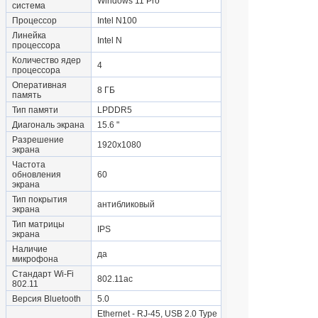
Windows 11 Pro
система
Процессор
Intel N100
Линейка
Intel N
процессора
Количество ядер
4
процессора
Оперативная
8 ГБ
память
Тип памяти
LPDDR5
Диагональ экрана
15.6 "
Разрешение
1920x1080
экрана
Частота
обновления
60
экрана
Тип покрытия
антибликовый
экрана
Тип матрицы
IPS
экрана
Наличие
да
микрофона
Стандарт Wi-Fi
802.11ac
802.11
Версия Bluetooth
5.0
Ethernet - RJ-45, USB 2.0 Type