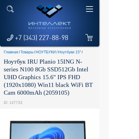
+7 (343) 227-88-98
Главная
/
Товары
/
НОУТБУКИ
/
Ноутбуки 15"
/
Ноутбук IRU Planio 15ING N-
series N100 8Gb SSD512Gb Intel
UHD Graphics 15.6" IPS FHD
(1920x1080) Win11 black WiFi BT
Cam 6000mAh (2059105)
ID: 147733