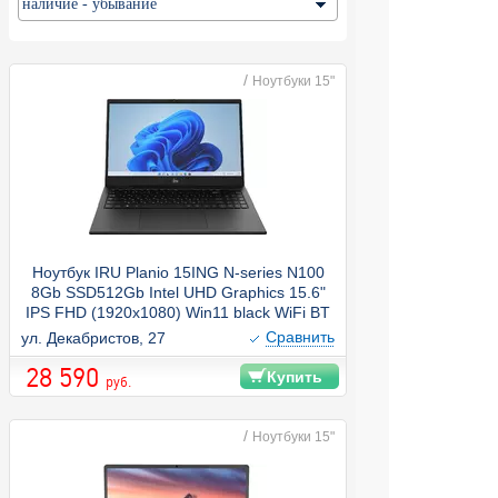
/
Ноутбуки 15"
Ноутбук IRU Planio 15ING N-series N100
8Gb SSD512Gb Intel UHD Graphics 15.6"
IPS FHD (1920x1080) Win11 black WiFi BT
Cam 6000mAh (2059105)
Cравнить
ул. Декабристов, 27
28 590
Купить
руб.
/
Ноутбуки 15"