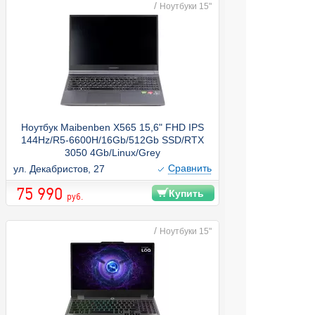
/
Ноутбуки 15"
Ноутбук Maibenben X565 15,6" FHD IPS
144Hz/R5-6600H/16Gb/512Gb SSD/RTX
3050 4Gb/Linux/Grey
Cравнить
ул. Декабристов, 27
75 990
Купить
руб.
/
Ноутбуки 15"