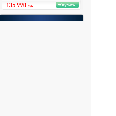
135 990
Купить
руб.
© 2004 компьютерный салон "Интеллект"
г. Екатеринбург:
ул. Декабристов 27, тел. 8 (343) 227-89-88,
8 (343) 227-88-98.
Информация представленная на сайте, носит
исключительно информационный характер и
не является публичной офертой,
определяемой Статьей 437 (2) ГК РФ
Fatal error
: Uncaught
GeoIp2\Exception\AddressNotFoundException:
The address 10.4.98.208 is not in the database. in
/home/web/intel-