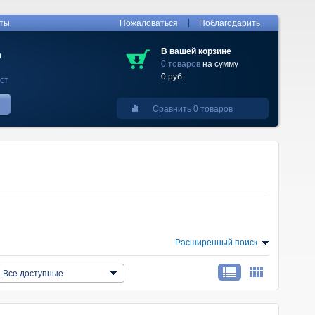
|
кты
Пожаловаться
Поблагодарить
В вашей корзине
0
0 товаров
на сумму
0 руб.
ст
Сравнить 0 товаров
Расширенный поиск
Все доступные