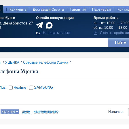
|
|
|
|
|
ы
Как купить
Доставка и Оплата
Гарантия
Партнерам
Конта
ринбурге
Онлайн-консультация
Время работы
8, Декабристов 27
пн—пт: 10:00 — 20:0
8
сб, вс: 10:00 — 18:00
Написать письмо
Скачать прайс-ли
ы
/
УЦЕНКА
/
Сотовые телефоны Уценка
/
елефоны Уценка
lus
Realme
SAMSUNG
:
наличие
цене
наименованию
Наличие: