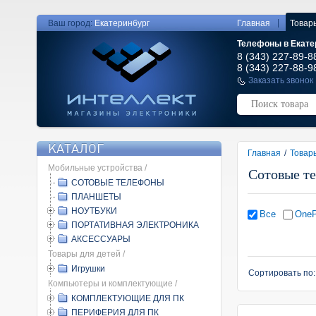
|
Ваш город:
Екатеринбург
Главная
Товар
Телефоны в Екате
8 (343) 227-89-8
8 (343) 227-88-9
Заказать звонок
КАТАЛОГ
Главная
/
Товар
Мобильные устройства /
Сотовые т
СОТОВЫЕ ТЕЛЕФОНЫ
ПЛАНШЕТЫ
НОУТБУКИ
Все
OneP
ПОРТАТИВНАЯ ЭЛЕКТРОНИКА
АКСЕССУАРЫ
Товары для детей /
Игрушки
Сортировать по
Компьютеры и комплектующие /
КОМПЛЕКТУЮЩИЕ ДЛЯ ПК
ПЕРИФЕРИЯ ДЛЯ ПК