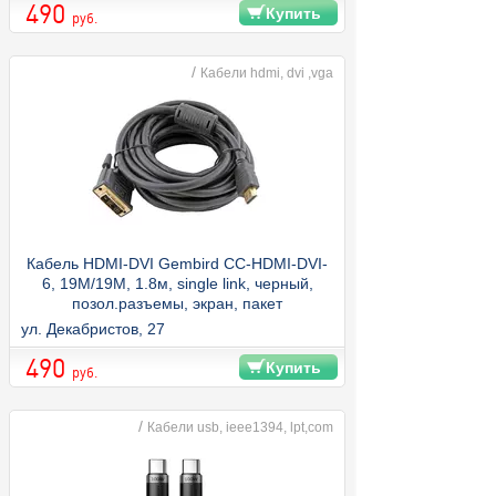
490
Купить
руб.
/
Кабели hdmi, dvi ,vga
Кабель HDMI-DVI Gembird CC-HDMI-DVI-
6, 19M/19M, 1.8м, single link, черный,
позол.разъемы, экран, пакет
ул. Декабристов, 27
490
Купить
руб.
/
Кабели usb, ieee1394, lpt,com