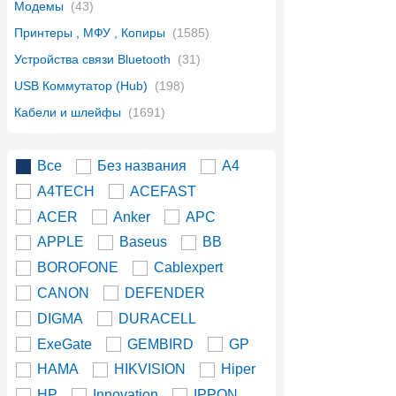
Модемы
(43)
Принтеры , МФУ , Копиры
(1585)
Устройства связи Bluetooth
(31)
USB Коммутатор (Hub)
(198)
Кабели и шлейфы
(1691)
Все
Без названия
A4
A4TECH
ACEFAST
ACER
Anker
APC
APPLE
Baseus
BB
BOROFONE
Cablexpert
CANON
DEFENDER
DIGMA
DURACELL
ExeGate
GEMBIRD
GP
HAMA
HIKVISION
Hiper
HP
Innovation
IPPON