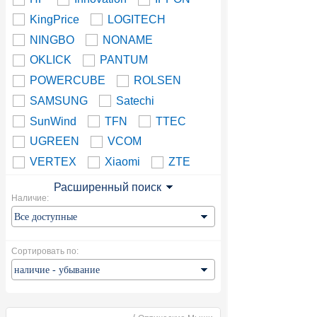
KingPrice
LOGITECH
NINGBO
NONAME
OKLICK
PANTUM
POWERCUBE
ROLSEN
SAMSUNG
Satechi
SunWind
TFN
TTEC
UGREEN
VCOM
VERTEX
Xiaomi
ZTE
Расширенный поиск
Наличие:
Сортировать по: