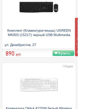
Комплект (Клавиатура+мышь) UGREEN
MK003 (15217) черный USB Multimedia
ул. Декабристов, 27
890
Купить
руб.
/
Радио
Клавиатура Oklick K225W белый Wireless