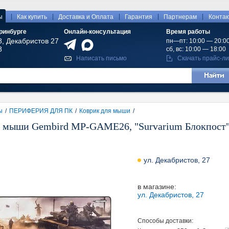
|
|
|
|
|
ы
Как купить
Доставка и Оплата
Гарантия
Партнерам
Конта
ринбурге
Онлайн-консультация
Время работы
8, Декабристов 27
пн—пт: 10:00 — 20:0
8
сб, вс: 10:00 — 18:00
Написать письмо
Скачать прайс-ли
ы
/
ПЕРИФЕРИЯ ДЛЯ ПК
/
Коврик для мыши
/
я мыши Gembird MP-GAME26, "Survarium Блокпост",
ул. Декабристов, 27
в магазине:
ул. Декабристов, 27
Способы доставки: