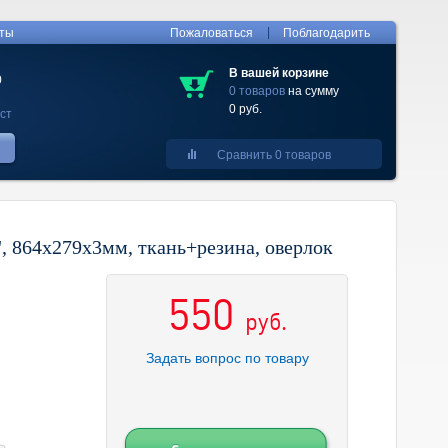
|
кты
Пожаловаться
Поблагодарить
В вашей корзине
0
0 товаров
на сумму
0 руб.
ст
Сравнить 0 товаров
 864х279х3мм, ткань+резина, оверлок
550
руб.
Задать вопрос по товару