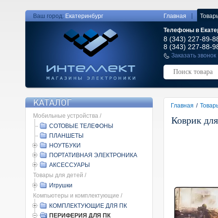
|
Ваш город:
Екатеринбург
Главная
Товар
Телефоны в Екате
8 (343) 227-89-8
8 (343) 227-88-9
Заказать звонок
КАТАЛОГ
Главная
/
Товар
Мобильные устройства /
Коврик дл
СОТОВЫЕ ТЕЛЕФОНЫ
ПЛАНШЕТЫ
НОУТБУКИ
ПОРТАТИВНАЯ ЭЛЕКТРОНИКА
АКСЕССУАРЫ
Товары для детей /
Игрушки
Компьютеры и комплектующие /
КОМПЛЕКТУЮЩИЕ ДЛЯ ПК
ПЕРИФЕРИЯ ДЛЯ ПК