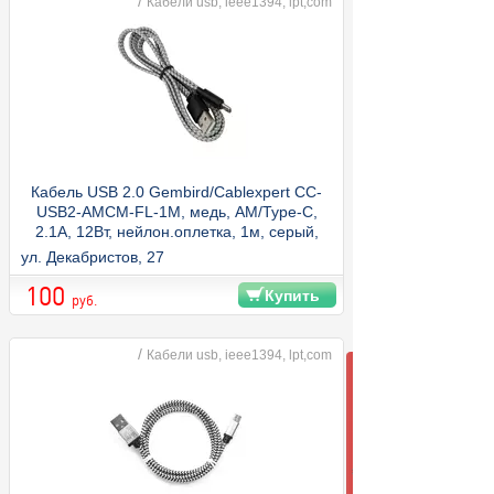
/
Кабели usb, ieee1394, lpt,com
Кабель USB 2.0 Gembird/Cablexpert CC-
USB2-AMCM-FL-1M, медь, AM/Type-C,
2.1A, 12Вт, нейлон.оплетка, 1м, серый,
пакет
ул. Декабристов, 27
100
Купить
руб.
/
Кабели usb, ieee1394, lpt,com