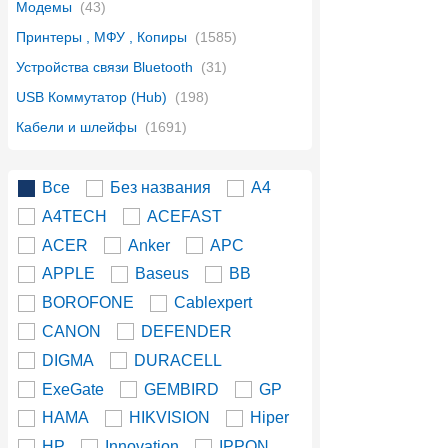
Модемы
(43)
Принтеры , МФУ , Копиры
(1585)
Устройства связи Bluetooth
(31)
USB Коммутатор (Hub)
(198)
Кабели и шлейфы
(1691)
Все
Без названия
A4
A4TECH
ACEFAST
ACER
Anker
APC
APPLE
Baseus
BB
BOROFONE
Cablexpert
CANON
DEFENDER
DIGMA
DURACELL
ExeGate
GEMBIRD
GP
HAMA
HIKVISION
Hiper
HP
Innovation
IPPON