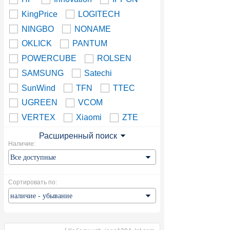
KingPrice
LOGITECH
NINGBO
NONAME
OKLICK
PANTUM
POWERCUBE
ROLSEN
SAMSUNG
Satechi
SunWind
TFN
TTEC
UGREEN
VCOM
VERTEX
Xiaomi
ZTE
Расширенный поиск
Наличие:
Сортировать по: