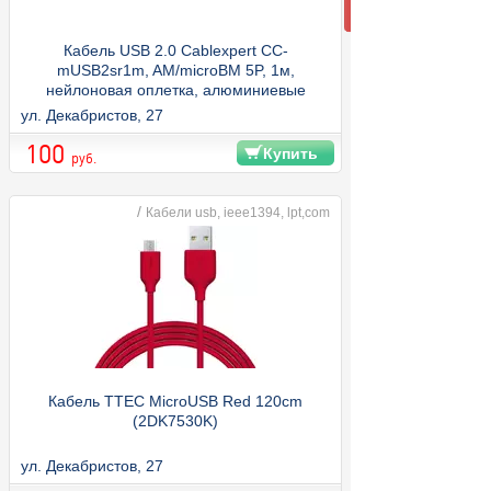
Кабель USB 2.0 Cablexpert CC-
mUSB2sr1m, AM/microBM 5P, 1м,
нейлоновая оплетка, алюминиевые
разъемы, серебристый, пакет
ул. Декабристов, 27
100
Купить
руб.
/
Кабели usb, ieee1394, lpt,com
Кабель TTEC MicroUSB Red 120cm
(2DK7530K)
ул. Декабристов, 27