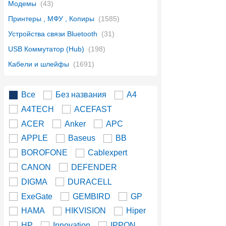
Модемы
(43)
Принтеры , МФУ , Копиры
(1585)
Устройства связи Bluetooth
(31)
USB Коммутатор (Hub)
(198)
Кабели и шлейфы
(1691)
Все
Без названия
A4
A4TECH
ACEFAST
ACER
Anker
APC
APPLE
Baseus
BB
BOROFONE
Cablexpert
CANON
DEFENDER
DIGMA
DURACELL
ExeGate
GEMBIRD
GP
HAMA
HIKVISION
Hiper
HP
Innovation
IPPON