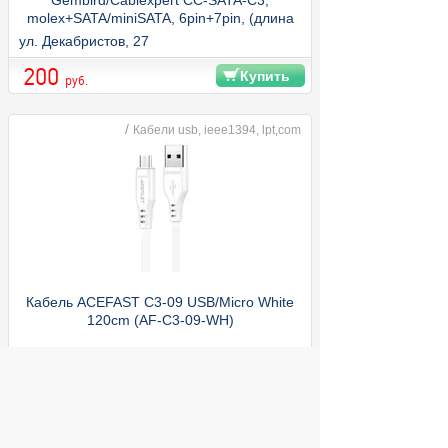
Gembird/Cablexpert CC-SATA-C3,
molex+SATA/miniSATA, 6pin+7pin, (длина
инт - 50см, питание - 30см), пакет
ул. Декабристов, 27
200
Купить
руб.
/
Кабели usb, ieee1394, lpt,com
Кабель ACEFAST C3-09 USB/Micro White
120cm (AF-C3-09-WH)
ул. Декабристов, 27
200
Купить
руб.