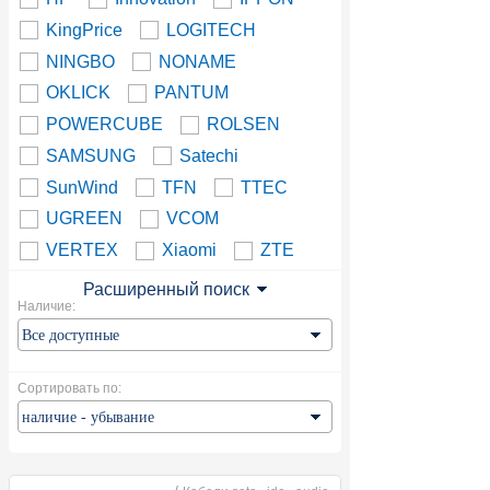
KingPrice
LOGITECH
NINGBO
NONAME
OKLICK
PANTUM
POWERCUBE
ROLSEN
SAMSUNG
Satechi
SunWind
TFN
TTEC
UGREEN
VCOM
VERTEX
Xiaomi
ZTE
Расширенный поиск
Наличие:
Сортировать по: