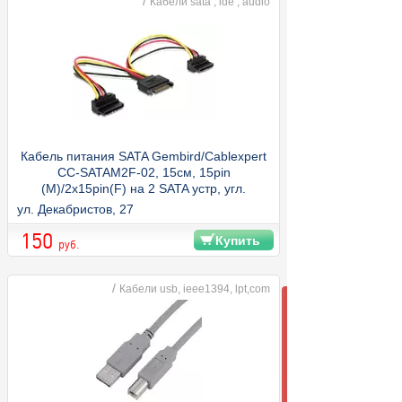
/
Кабели sata , ide , audio
Кабель питания SATA Gembird/Cablexpert
CC-SATAM2F-02, 15см, 15pin
(M)/2x15pin(F) на 2 SATA устр, угл.
разъем
ул. Декабристов, 27
150
Купить
руб.
/
Кабели usb, ieee1394, lpt,com