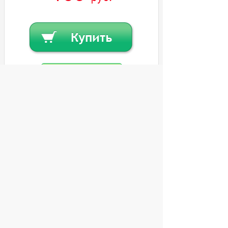
Купить в кредит
Или
заказать в один клик
© 2004 компьютерный салон "Интеллект"
г. Екатеринбург:
ул. Декабристов 27, тел. 8 (343) 227-89-88,
8 (343) 227-88-98.
Информация представленная на сайте, носит
исключительно информационный характер и
не является публичной офертой,
определяемой Статьей 437 (2) ГК РФ