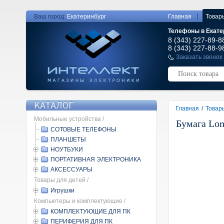
|
Ваш город:
Екатеринбург
Главная
Товар
Телефоны в Екате
8 (343) 227-89-8
8 (343) 227-88-9
Заказать звонок
КАТАЛОГ
Главная
/
Товар
Мобильные устройства /
Бумага Lom
СОТОВЫЕ ТЕЛЕФОНЫ
ПЛАНШЕТЫ
НОУТБУКИ
ПОРТАТИВНАЯ ЭЛЕКТРОНИКА
АКСЕССУАРЫ
Товары для детей /
Игрушки
Компьютеры и комплектующие /
КОМПЛЕКТУЮЩИЕ ДЛЯ ПК
ПЕРИФЕРИЯ ДЛЯ ПК