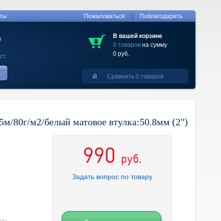
|
кты
Пожаловаться
Поблагодарить
В вашей корзине
0
0 товаров
на сумму
0 руб.
ст
Сравнить 0 товаров
м/80г/м2/белый матовое втулка:50.8мм (2")
990
руб.
Задать вопрос по товару