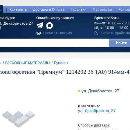
|
|
|
|
|
ы
Как купить
Доставка и Оплата
Гарантия
Партнерам
Конта
ринбурге
Онлайн-консультация
Время работы
8, Декабристов 27
пн—пт: 10:00 — 20:0
8
сб, вс: 10:00 — 18:00
Написать письмо
Скачать прайс-ли
ы
/
РАСХОДНЫЕ МАТЕРИАЛЫ
/
Бумага
/
ond офсетная "Премиум" 1214202 36"(A0) 914мм-45
ул. Декабристов, 27
в магазине:
ул. Декабристов, 27
Способы доставки: