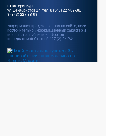
г. Екатеринбург:
ул. Декабристов 27, тел. 8 (343) 227-89-88,
8 (343) 227-88-98.
Информация представленная на сайте, носит
исключительно информационный характер и
не является публичной офертой,
определяемой Статьей 437 (2) ГК РФ
Fatal error
: Uncaught
GeoIp2\Exception\AddressNotFoundException:
The address 10.5.162.114 is not in the database.
in /home/web/intel-
ekt.ru/www/vendor/GeoIp2/Database/Reader.php:248
Stack trace: #0 /home/web/intel-
ekt.ru/www/vendor/GeoIp2/Database/Reader.php(217):
GeoIp2\Database\Reader->getRecord('City', 'City',
'10.5.162.114') #1 /home/web/intel-
ekt.ru/www/vendor/GeoIp2/Database/Reader.php(73):