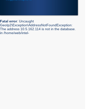
Fatal error
: Uncaught
GeoIp2\Exception\AddressNotFoundException:
The address 10.5.162.114 is not in the database.
in /home/web/intel-
ekt.ru/www/vendor/GeoIp2/Database/Reader.php:248
Stack trace: #0 /home/web/intel-
ekt.ru/www/vendor/GeoIp2/Database/Reader.php(217):
GeoIp2\Database\Reader->getRecord('City', 'City',
'10.5.162.114') #1 /home/web/intel-
ekt.ru/www/vendor/GeoIp2/Database/Reader.php(73):
GeoIp2\Database\Reader->modelFor('City', 'City',
'10.5.162.114') #2 /home/web/intel-
ekt.ru/www/admin/library/internet.lib.php(55):
GeoIp2\Database\Reader->city('10.5.162.114') #3
/home/web/intel-
ekt.ru/www/admin/library/internet.lib.php(39):
Geo::get_geobase_data('10.5.162.114') #4
/home/web/intel-
ekt.ru/www/admin/library/core/core.lib.php(351):
Geo::GetCity('10.5.162.114', false, true) #5
/home/web/intel-
ekt.ru/www/templates_mobile/includes/bottom.php(10):
showInfoCity() #6 /home/web/intel-