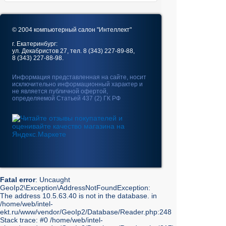
© 2004 компьютерный салон "Интеллект"
г. Екатеринбург:
ул. Декабристов 27, тел. 8 (343) 227-89-88,
8 (343) 227-88-98.
Информация представленная на сайте, носит
исключительно информационный характер и
не является публичной офертой,
определяемой Статьей 437 (2) ГК РФ
Fatal error
: Uncaught
GeoIp2\Exception\AddressNotFoundException:
The address 10.5.63.40 is not in the database. in
/home/web/intel-
ekt.ru/www/vendor/GeoIp2/Database/Reader.php:248
Stack trace: #0 /home/web/intel-