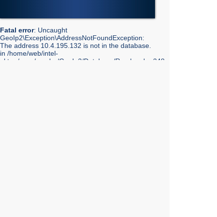
Fatal error
: Uncaught
GeoIp2\Exception\AddressNotFoundException:
The address 10.4.195.132 is not in the database.
in /home/web/intel-
ekt.ru/www/vendor/GeoIp2/Database/Reader.php:248
Stack trace: #0 /home/web/intel-
ekt.ru/www/vendor/GeoIp2/Database/Reader.php(217):
GeoIp2\Database\Reader->getRecord('City', 'City',
'10.4.195.132') #1 /home/web/intel-
ekt.ru/www/vendor/GeoIp2/Database/Reader.php(73):
GeoIp2\Database\Reader->modelFor('City', 'City',
'10.4.195.132') #2 /home/web/intel-
ekt.ru/www/admin/library/internet.lib.php(55):
GeoIp2\Database\Reader->city('10.4.195.132') #3
/home/web/intel-
ekt.ru/www/admin/library/internet.lib.php(39):
Geo::get_geobase_data('10.4.195.132') #4
/home/web/intel-
ekt.ru/www/admin/library/core/core.lib.php(351):
Geo::GetCity('10.4.195.132', false, true) #5
/home/web/intel-
ekt.ru/www/templates_mobile/includes/bottom.php(10):
showInfoCity() #6 /home/web/intel-
ekt.ru/www/templates_mobile/catalog.tpl.php(7):
require_once('/home/web/intel...') #7