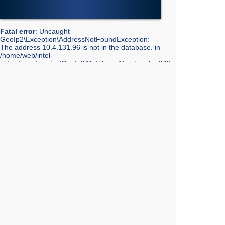
Fatal error
: Uncaught
GeoIp2\Exception\AddressNotFoundException:
The address 10.4.131.96 is not in the database. in
/home/web/intel-
ekt.ru/www/vendor/GeoIp2/Database/Reader.php:248
Stack trace: #0 /home/web/intel-
ekt.ru/www/vendor/GeoIp2/Database/Reader.php(217):
GeoIp2\Database\Reader->getRecord('City', 'City',
'10.4.131.96') #1 /home/web/intel-
ekt.ru/www/vendor/GeoIp2/Database/Reader.php(73):
GeoIp2\Database\Reader->modelFor('City', 'City',
'10.4.131.96') #2 /home/web/intel-
ekt.ru/www/admin/library/internet.lib.php(55):
GeoIp2\Database\Reader->city('10.4.131.96') #3
/home/web/intel-
ekt.ru/www/admin/library/internet.lib.php(39):
Geo::get_geobase_data('10.4.131.96') #4
/home/web/intel-
ekt.ru/www/admin/library/core/core.lib.php(351):
Geo::GetCity('10.4.131.96', false, true) #5
/home/web/intel-
ekt.ru/www/templates_mobile/includes/bottom.php(10):
showInfoCity() #6 /home/web/intel-
ekt.ru/www/templates_mobile/catalog.tpl.php(7):
require_once('/home/web/intel...') #7