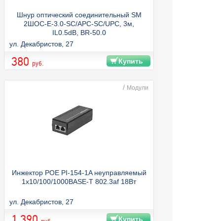
Шнур оптический соединительный SM
2ШОС-Е-3.0-SC/APC-SC/UPC, 3м,
IL0.5dB, BR-50.0
ул. Декабристов, 27
380
Купить
руб.
/
Модули
Инжектор POE PI-154-1A неуправляемый
1x10/100/1000BASE-T 802.3af 18Вт
ул. Декабристов, 27
1 390
Купить