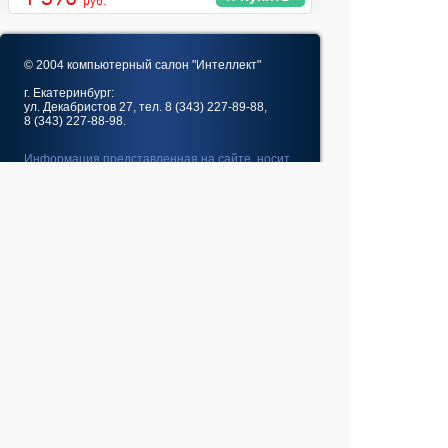
руб.
© 2004 компьютерный салон "Интеллект"
г. Екатеринбург:
ул. Декабристов 27, тел. 8 (343) 227-89-88,
8 (343) 227-88-98.
Информация представленная на сайте, носит
исключительно информационный характер и
не является публичной офертой,
определяемой Статьей 437 (2) ГК РФ
Fatal error
: Uncaught
GeoIp2\Exception\AddressNotFoundException:
The address 10.5.63.40 is not in the database. in
/home/web/intel-
ekt.ru/www/vendor/GeoIp2/Database/Reader.php:248
Stack trace: #0 /home/web/intel-