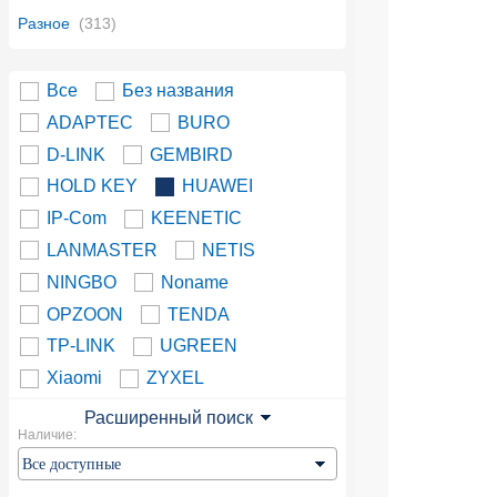
Разное
(313)
Все
Без названия
ADAPTEC
BURO
D-LINK
GEMBIRD
HOLD KEY
HUAWEI
IP-Com
KEENETIC
LANMASTER
NETIS
NINGBO
Noname
OPZOON
TENDA
TP-LINK
UGREEN
Xiaomi
ZYXEL
Расширенный поиск
Наличие: