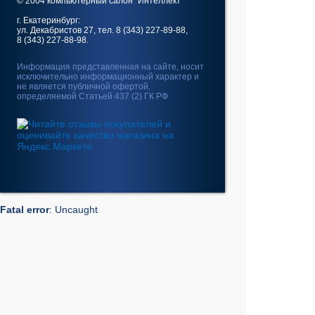
© 2004 компьютерный салон "Интеллект"
г. Екатеринбург:
ул. Декабристов 27, тел. 8 (343) 227-89-88,
8 (343) 227-88-98.
Информация представленная на сайте, носит
исключительно информационный характер и
не является публичной офертой,
определяемой Статьей 437 (2) ГК РФ
Fatal error
: Uncaught
GeoIp2\Exception\AddressNotFoundException:
The address 10.5.176.110 is not in the database.
in /home/web/intel-
ekt.ru/www/vendor/GeoIp2/Database/Reader.php:248
Stack trace: #0 /home/web/intel-
ekt.ru/www/vendor/GeoIp2/Database/Reader.php(217):
GeoIp2\Database\Reader->getRecord('City', 'City',
'10.5.176.110') #1 /home/web/intel-
ekt.ru/www/vendor/GeoIp2/Database/Reader.php(73):