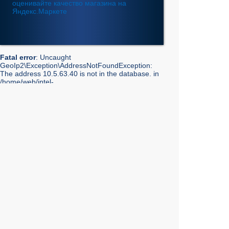
Fatal error
: Uncaught
GeoIp2\Exception\AddressNotFoundException:
The address 10.5.63.40 is not in the database. in
/home/web/intel-
ekt.ru/www/vendor/GeoIp2/Database/Reader.php:248
Stack trace: #0 /home/web/intel-
ekt.ru/www/vendor/GeoIp2/Database/Reader.php(217):
GeoIp2\Database\Reader->getRecord('City', 'City',
'10.5.63.40') #1 /home/web/intel-
ekt.ru/www/vendor/GeoIp2/Database/Reader.php(73):
GeoIp2\Database\Reader->modelFor('City', 'City',
'10.5.63.40') #2 /home/web/intel-
ekt.ru/www/admin/library/internet.lib.php(55):
GeoIp2\Database\Reader->city('10.5.63.40') #3
/home/web/intel-
ekt.ru/www/admin/library/internet.lib.php(39):
Geo::get_geobase_data('10.5.63.40') #4
/home/web/intel-
ekt.ru/www/admin/library/core/core.lib.php(351):
Geo::GetCity('10.5.63.40', false, true) #5
/home/web/intel-