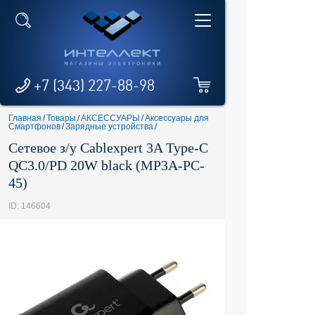
+7 (343) 227-88-98
Главная
/
Товары
/
АКСЕССУАРЫ
/
Аксессуары для
Смартфонов
/
Зарядные устройства
/
Сетевое з/у Cablexpert 3A Type-C
QC3.0/PD 20W black (MP3A-PC-
45)
ID: 146604