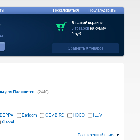
|
кты
Пожаловаться
Поблагодарить
В вашей корзине
0
0 товаров
на сумму
0 руб.
ст
Сравнить 0 товаров
ры для Планшетов
(2440)
DEPPA
Earldom
GEMBIRD
HOCO
ILUV
Xiaomi
Расширенный поиск