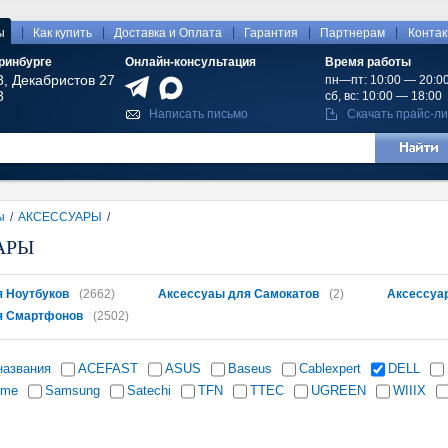
|
|
|
|
|
ы
Как купить
Доставка и Оплата
Гарантия
Партнерам
Конта
ринбурге
Онлайн-консультация
Время работы
8, Декабристов 27
пн—пт: 10:00 — 20:0
8
сб, вс: 10:00 — 18:00
Написать письмо
Скачать прайс-ли
ы
/
АКСЕССУАРЫ
/
АРЫ
 Ноутбуков
(2662)
Аксессуаы для Самокатов
(2)
Аксессуа
я Смартфонов
(2502)
названия
ACEFAST
ASUS
Baseus
Cablexpert
DELL
ame
Samsung
Satechi
TFN
TTEC
UGREEN
WIIIX