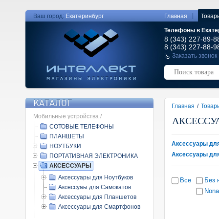
|
Ваш город:
Екатеринбург
Главная
Товар
Телефоны в Екате
8 (343) 227-89-8
8 (343) 227-88-9
Заказать звонок
КАТАЛОГ
Главная
/
Товар
Мобильные устройства /
АКСЕССУ
СОТОВЫЕ ТЕЛЕФОНЫ
ПЛАНШЕТЫ
Аксессуары для
НОУТБУКИ
Аксессуары дл
ПОРТАТИВНАЯ ЭЛЕКТРОНИКА
АКСЕССУАРЫ
Аксессуары для Ноутбуков
Все
Без 
Аксессуаы для Самокатов
Non
Аксессуары для Планшетов
Аксессуары для Смартфонов