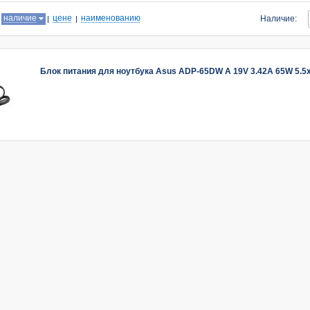
:
наличие
цене
наименованию
Наличие:
Блок питания для ноутбука Asus ADP-65DW A 19V 3.42A 65W 5.5