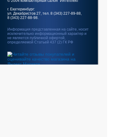
© 2004 компьютерный салон "Интеллект"
г. Екатеринбург:
ул. Декабристов 27, тел. 8 (343) 227-89-88,
8 (343) 227-88-98.
Информация представленная на сайте, носит
исключительно информационный характер и
не является публичной офертой,
определяемой Статьей 437 (2) ГК РФ
Fatal error
: Uncaught
GeoIp2\Exception\AddressNotFoundException:
The address 10.5.176.110 is not in the database.
in /home/web/intel-
ekt.ru/www/vendor/GeoIp2/Database/Reader.php:248
Stack trace: #0 /home/web/intel-
ekt.ru/www/vendor/GeoIp2/Database/Reader.php(217):
GeoIp2\Database\Reader->getRecord('City', 'City',
'10.5.176.110') #1 /home/web/intel-
ekt.ru/www/vendor/GeoIp2/Database/Reader.php(73):