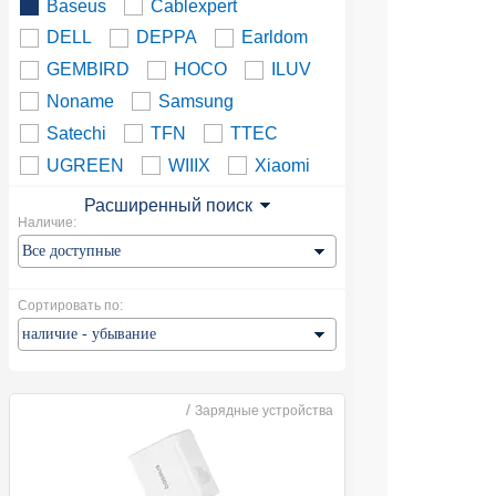
Baseus
Cablexpert
DELL
DEPPA
Earldom
GEMBIRD
HOCO
ILUV
Noname
Samsung
Satechi
TFN
TTEC
UGREEN
WIIIX
Xiaomi
Расширенный поиск
Наличие:
Сортировать по:
/
Зарядные устройства