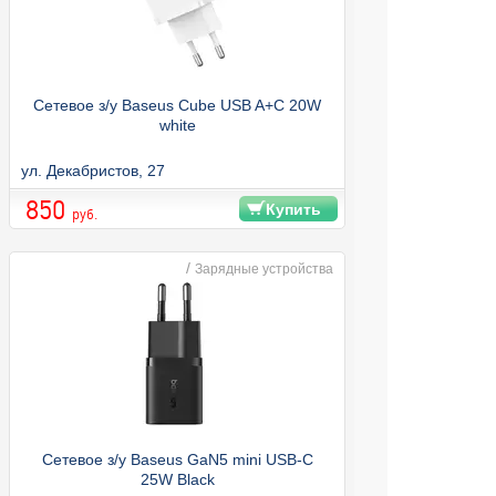
Сетевое з/у Baseus Cube USB A+C 20W
white
ул. Декабристов, 27
850
Купить
руб.
/
Зарядные устройства
Сетевое з/у Baseus GaN5 mini USB-C
25W Black