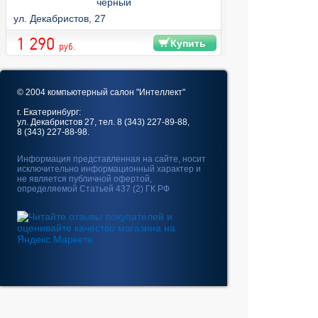
черный
ул. Декабристов, 27
1 290
Купить
руб.
© 2004 компьютерный салон "Интеллект"
г. Екатеринбург:
ул. Декабристов 27, тел. 8 (343) 227-89-88,
8 (343) 227-88-98.
Информация представленная на сайте, носит
исключительно информационный характер и
не является публичной офертой,
определяемой Статьей 437 (2) ГК РФ
Fatal error
: Uncaught
GeoIp2\Exception\AddressNotFoundException: