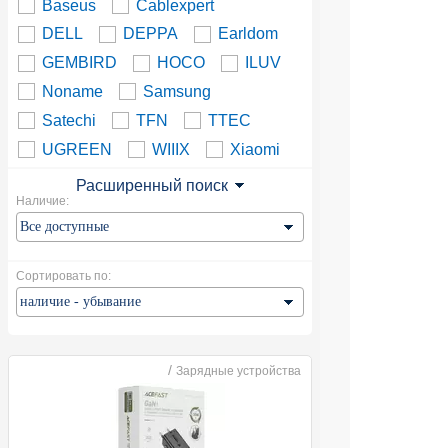
Baseus
Cablexpert
DELL
DEPPA
Earldom
GEMBIRD
HOCO
ILUV
Noname
Samsung
Satechi
TFN
TTEC
UGREEN
WIIIX
Xiaomi
Расширенный поиск
Наличие:
Сортировать по:
/
Зарядные устройства