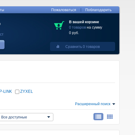
|
кты
Пожаловаться
Поблагодарить
В вашей корзине
0
0 товаров
на сумму
0 руб.
ст
Сравнить 0 товаров
P-LINK
ZYXEL
Расширенный поиск
Все доступные