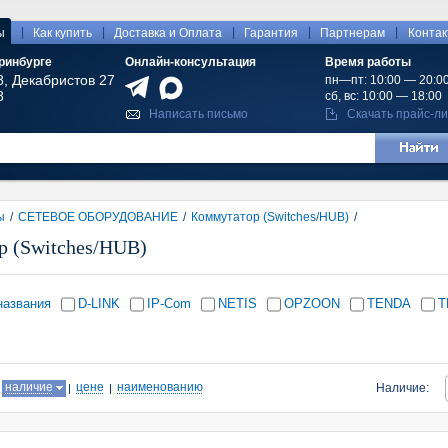
|
|
|
|
|
ы
Как купить
Доставка и Оплата
Гарантия
Партнерам
Конта
ринбурге
Онлайн-консультация
Время работы
8, Декабристов 27
пн—пт: 10:00 — 20:0
8
сб, вс: 10:00 — 18:00
Написать письмо
Скачать прайс-ли
ы
/
СЕТЕВОЕ ОБОРУДОВАНИЕ
/
Коммутатор (Switches/HUB)
/
р (Switches/HUB)
названия
D-LINK
IP-Com
NETIS
OPZOON
TENDA
T
:
наличие
цене
наименованию
Наличие: