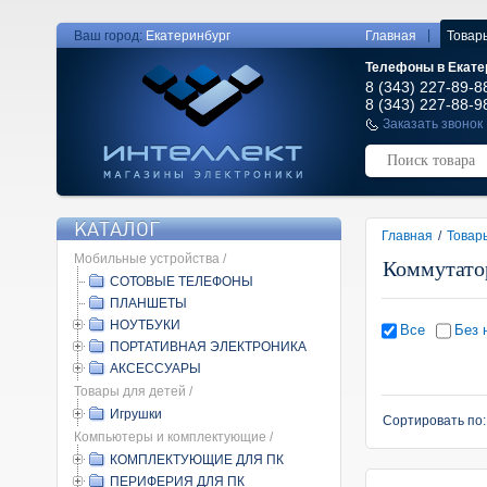
|
Ваш город:
Екатеринбург
Главная
Товар
Телефоны в Екате
8 (343) 227-89-8
8 (343) 227-88-9
Заказать звонок
КАТАЛОГ
Главная
/
Товар
Мобильные устройства /
Коммутато
СОТОВЫЕ ТЕЛЕФОНЫ
ПЛАНШЕТЫ
НОУТБУКИ
Все
Без 
ПОРТАТИВНАЯ ЭЛЕКТРОНИКА
АКСЕССУАРЫ
Товары для детей /
Игрушки
Сортировать по
Компьютеры и комплектующие /
КОМПЛЕКТУЮЩИЕ ДЛЯ ПК
ПЕРИФЕРИЯ ДЛЯ ПК