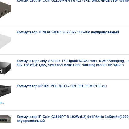
Коммутатор IP-Com G1105P-4-63W (L2) 5x1Гбит/с 4PoE 58W неу
Коммутатор TENDA SM105 (L2) 5x2.5Гбит/с неуправляемый
Коммутатор Сudy GS1016 16 Gigabit RJ45 Ports, IGMP Snooping, Lo
802.1p/DSCP QoS, Switch/VLAN/Extend working mode DIP switch
Коммутатор 6PORT POE NETIS 10/100/1000M P106GC
ть
Коммутатор IP-Com G1110PF-8-102W (L2) 9x1Гбит/с 1xКомбо(100
неуправляемый