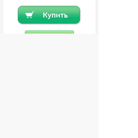
Купить в кредит
Или
заказать в один клик
© 2004 компьютерный салон "Интеллект"
г. Екатеринбург:
ул. Декабристов 27, тел. 8 (343) 227-89-88,
8 (343) 227-88-98.
Информация представленная на сайте, носит
исключительно информационный характер и
не является публичной офертой,
определяемой Статьей 437 (2) ГК РФ