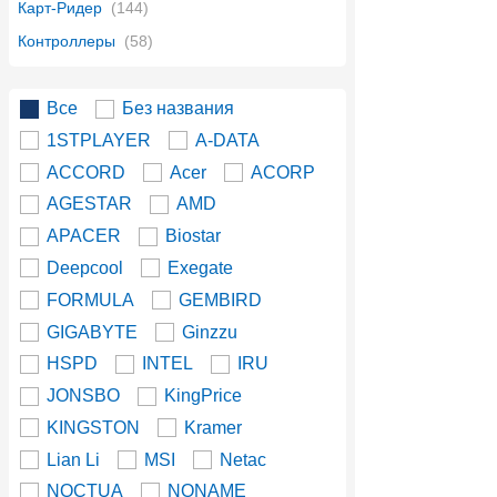
Карт-Ридер
(144)
Контроллеры
(58)
Все
Без названия
1STPLAYER
A-DATA
ACCORD
Acer
ACORP
AGESTAR
AMD
APACER
Biostar
Deepcool
Exegate
FORMULA
GEMBIRD
GIGABYTE
Ginzzu
HSPD
INTEL
IRU
JONSBO
KingPrice
KINGSTON
Kramer
Lian Li
MSI
Netac
NOCTUA
NONAME