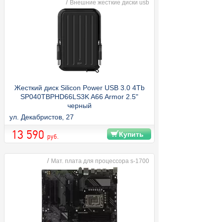
/
Внешние жесткие диски usb
Жесткий диск Silicon Power USB 3.0 4Tb
SP040TBPHD66LS3K A66 Armor 2.5"
черный
ул. Декабристов, 27
13 590
Купить
руб.
/
Мат. плата для процессора s-1700