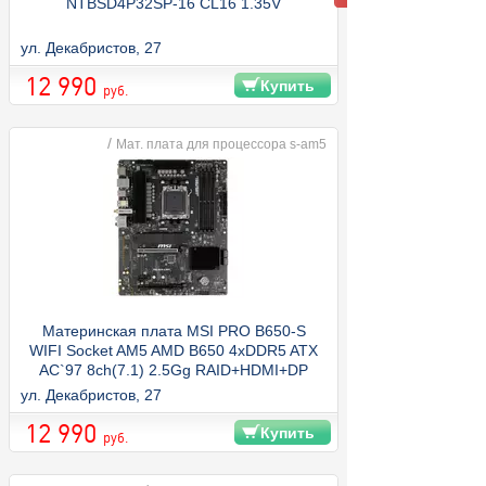
NTBSD4P32SP-16 CL16 1.35V
ул. Декабристов, 27
12 990
Купить
руб.
/
Мат. плата для процессора s-am5
Материнская плата MSI PRO B650-S
WIFI Socket AM5 AMD B650 4xDDR5 ATX
AC`97 8ch(7.1) 2.5Gg RAID+HDMI+DP
ул. Декабристов, 27
12 990
Купить
руб.