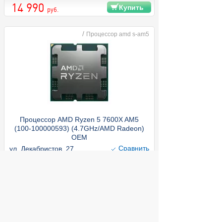
14 990
Купить
руб.
/
Процессор amd s-am5
Процессор AMD Ryzen 5 7600X AM5
(100-100000593) (4.7GHz/AMD Radeon)
OEM
Cравнить
ул. Декабристов, 27
15 600
Купить
руб.
/
Жесткий диск компьютера sata