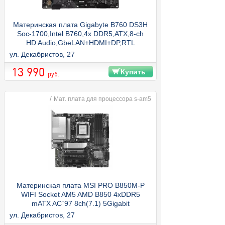
Материнская плата Gigabyte B760 DS3H
Soс-1700,Intel B760,4x DDR5,ATX,8-ch
HD Audio,GbeLAN+HDMI+DP,RTL
ул. Декабристов, 27
13 990
Купить
руб.
/
Мат. плата для процессора s-am5
Материнская плата MSI PRO B850M-P
WIFI Socket AM5 AMD B850 4xDDR5
mATX AC`97 8ch(7.1) 5Gigabit
RAID+HDMI+DP
ул. Декабристов, 27