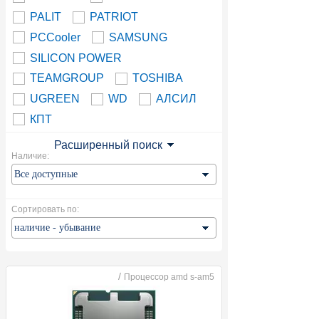
PALIT
PATRIOT
PCCooler
SAMSUNG
SILICON POWER
TEAMGROUP
TOSHIBA
UGREEN
WD
АЛСИЛ
КПТ
Расширенный поиск
Наличие:
Сортировать по:
/
Процессор amd s-am5