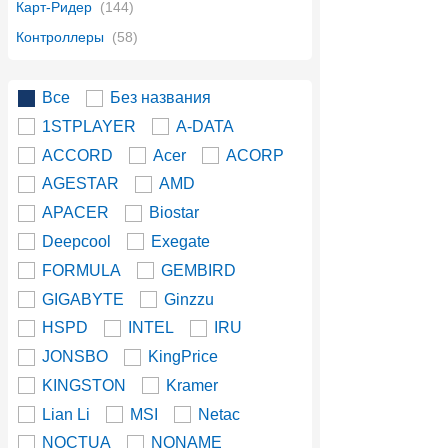
Карт-Ридер
(144)
Контроллеры
(58)
Все
Без названия
1STPLAYER
A-DATA
ACCORD
Acer
ACORP
AGESTAR
AMD
APACER
Biostar
Deepcool
Exegate
FORMULA
GEMBIRD
GIGABYTE
Ginzzu
HSPD
INTEL
IRU
JONSBO
KingPrice
KINGSTON
Kramer
Lian Li
MSI
Netac
NOCTUA
NONAME