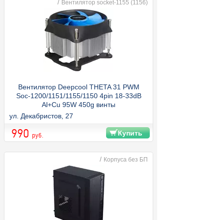
/
Вентилятор socket-1155 (1156)
Вентилятор Deepcool THETA 31 PWM
Soc-1200/1151/1155/1150 4pin 18-33dB
Al+Cu 95W 450g винты
ул. Декабристов, 27
990
Купить
руб.
/
Корпуса без БП