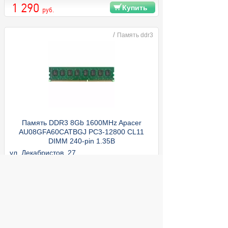
1 290
Купить
руб.
/
Память ddr3
Память DDR3 8Gb 1600MHz Apacer
AU08GFA60CATBGJ PC3-12800 CL11
DIMM 240-pin 1.35В
ул. Декабристов, 27
1 290
Купить
руб.
/
Корпуса без БП