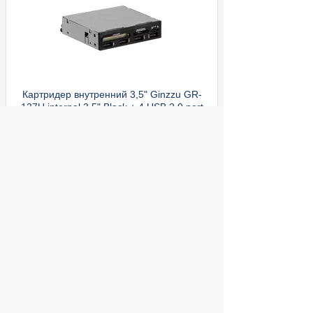
Картридер внутренний 3,5" Ginzzu GR-
137U
internal 3.5" Black + 4 USB 2.0 port
Cравнить
ул. Декабристов, 27
590
Купить
руб.
© 2004 компьютерный салон "Интеллект"
г. Екатеринбург:
ул. Декабристов 27, тел. 8 (343) 227-89-88,
8 (343) 227-88-98.
Информация представленная на сайте, носит
исключительно информационный характер и
не является публичной офертой,
определяемой Статьей 437 (2) ГК РФ