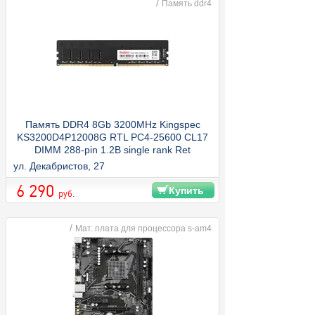
/
Память ddr4
Память DDR4 8Gb 3200MHz Kingspec
KS3200D4P12008G RTL PC4-25600 CL17
DIMM 288-pin 1.2В single rank Ret
ул. Декабристов, 27
6 290
Купить
руб.
/
Мат. плата для процессора s-am4