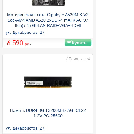
Материнская плата Gigabyte A520M K V2
Soc-AM4 AMD A520 2xDDR4 mATX AC`97
8ch(7.1) GbLAN RAID+VGA+HDMI
ул. Декабристов, 27
6 590
Купить
руб.
/
Память ddr4
Память DDR4 8GB 3200MHz AGI CL22
1.2V PC-25600
ул. Декабристов, 27