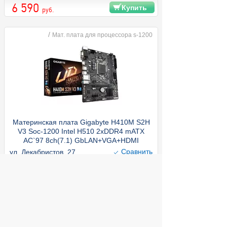
6 590
Купить
руб.
/
Мат. плата для процессора s-1200
Материнская плата Gigabyte H410M S2H
V3 Soc-1200 Intel H510 2xDDR4 mATX
AC`97 8ch(7.1) GbLAN+VGA+HDMI
Cравнить
ул. Декабристов, 27
6 590
Купить
руб.
/
Память ddr4