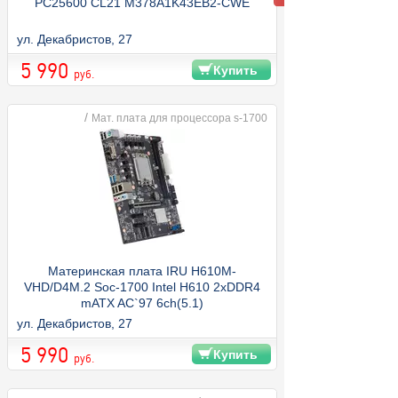
PC25600 CL21 M378A1K43EB2-CWE
ул. Декабристов, 27
5 990
Купить
руб.
/
Мат. плата для процессора s-1700
Материнская плата IRU H610M-
VHD/D4M.2 Soc-1700 Intel H610 2xDDR4
mATX AC`97 6ch(5.1)
GbLAN+VGA+HDMI+DP
ул. Декабристов, 27
5 990
Купить
руб.