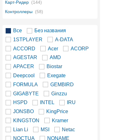
Карт-Ридер
(144)
Контроллеры
(58)
Все
Без названия
1STPLAYER
A-DATA
ACCORD
Acer
ACORP
AGESTAR
AMD
APACER
Biostar
Deepcool
Exegate
FORMULA
GEMBIRD
GIGABYTE
Ginzzu
HSPD
INTEL
IRU
JONSBO
KingPrice
KINGSTON
Kramer
Lian Li
MSI
Netac
NOCTUA
NONAME