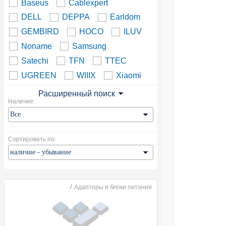
Baseus
Cablexpert
DELL
DEPPA
Earldom
GEMBIRD
HOCO
ILUV
Noname
Samsung
Satechi
TFN
TTEC
UGREEN
WIIIX
Xiaomi
Расширенный поиск
Наличие:
Сортировать по:
/
Адаптеры и блоки питания