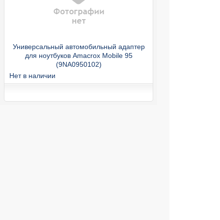
Универсальный автомобильный адаптер
для ноутбуков Amacrox Mobile 95
(9NA0950102)
Нет в наличии
/
Адаптеры и блоки питания
Универсальный адаптер для ноутбуков
FSP NB Plus + USB (PNA0650405)