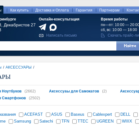
|
|
|
|
|
ы
Как купить
Доставка и Оплата
Гарантия
Партнерам
Конта
ринбурге
Онлайн-консультация
Время работы
8, Декабристов 27
пн—пт: 10:00 — 20:0
8
сб, вс: 10:00 — 18:00
Написать письмо
Скачать прайс-ли
ы
/
АКСЕССУАРЫ
/
АРЫ
 Ноутбуков
(2662)
Аксессуаы для Самокатов
(2)
Аксессуа
я Смартфонов
(2502)
названия
ACEFAST
ASUS
Baseus
Cablexpert
DELL
ame
Samsung
Satechi
TFN
TTEC
UGREEN
WIIIX