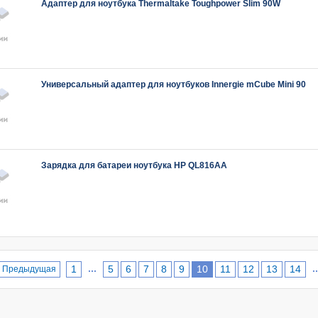
Адаптер для ноутбука Thermaltake Toughpower Slim 90W
Универсальный адаптер для ноутбуков Innergie mCube Mini 90
Зарядка для батареи ноутбука HP QL816AA
...
..
1
5
6
7
8
9
10
11
12
13
14
Предыдущая