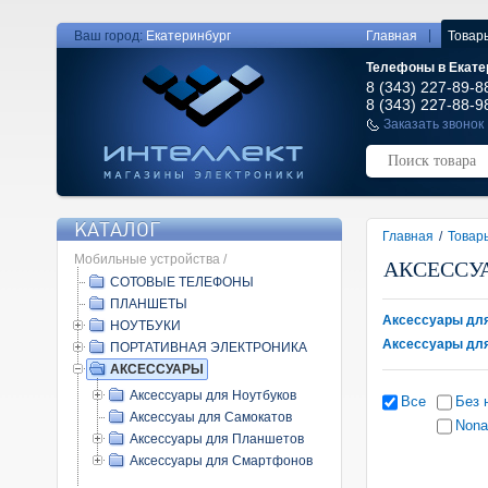
|
Ваш город:
Екатеринбург
Главная
Товар
Телефоны в Екате
8 (343) 227-89-8
8 (343) 227-88-9
Заказать звонок
КАТАЛОГ
Главная
/
Товар
Мобильные устройства /
АКСЕССУ
СОТОВЫЕ ТЕЛЕФОНЫ
ПЛАНШЕТЫ
Аксессуары для
НОУТБУКИ
Аксессуары дл
ПОРТАТИВНАЯ ЭЛЕКТРОНИКА
АКСЕССУАРЫ
Аксессуары для Ноутбуков
Все
Без 
Аксессуаы для Самокатов
Non
Аксессуары для Планшетов
Аксессуары для Смартфонов