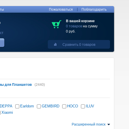
|
кты
Пожаловаться
Поблагодарить
В вашей корзине
0
0 товаров
на сумму
0 руб.
ст
Сравнить 0 товаров
ры для Планшетов
(2440)
DEPPA
Earldom
GEMBIRD
HOCO
ILUV
Xiaomi
Расширенный поиск