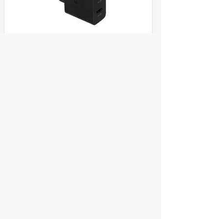
Сетевое з/у Samsung USB Type-C 15/35
Вт (EP-TA220NBEG) Black
Cравнить
ул. Декабристов, 27
2 990
Купить
руб.
/
Зарядные устройства
Сетевое з/у Xiaomi 120w Charging Combo
(Type-A) White BHR6034EU