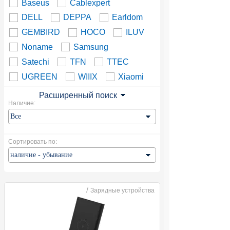
Baseus
Cablexpert
DELL
DEPPA
Earldom
GEMBIRD
HOCO
ILUV
Noname
Samsung
Satechi
TFN
TTEC
UGREEN
WIIIX
Xiaomi
Расширенный поиск
Наличие:
Сортировать по:
/
Зарядные устройства