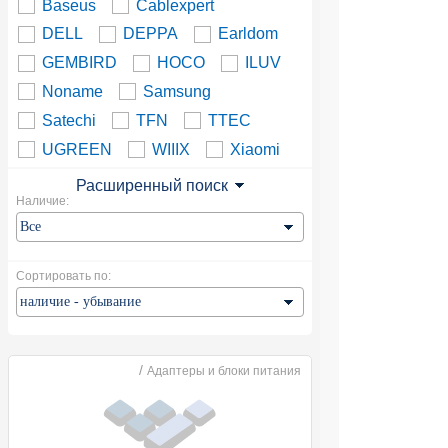
Baseus
Cablexpert
DELL
DEPPA
Earldom
GEMBIRD
HOCO
ILUV
Noname
Samsung
Satechi
TFN
TTEC
UGREEN
WIIIX
Xiaomi
Расширенный поиск
Наличие:
Сортировать по:
/
Адаптеры и блоки питания